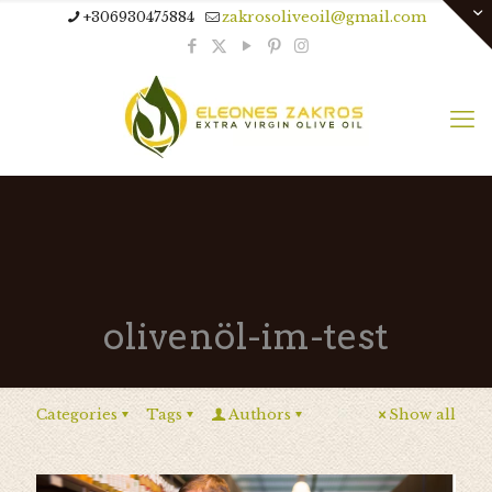
+306930475884
zakrosoliveoil@gmail.com
olivenöl-im-test
Categories
Tags
Authors
Show all