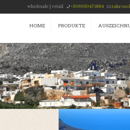
wholesale | retail
+306930475884
zakroso
HOME
PRODUKTE
AUSZEICHN