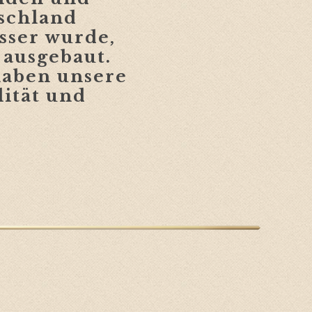
schland
sser wurde
,
 ausgebaut.
haben
unsere
ität und