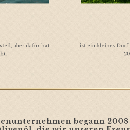
teil, aber dafür hat
ist ein kleines Dor
ht.
20
lienunternehmen begann
2008 
livenöl,
die wir unseren Freu