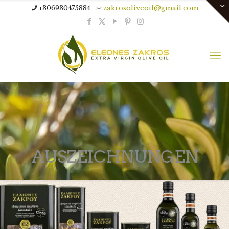
+306930475884
zakrosoliveoil@gmail.com
AUSZEICHNUNGEN